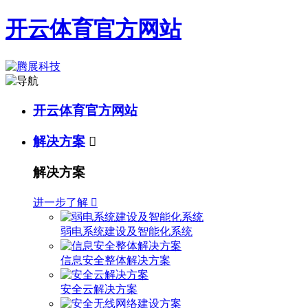
开云体育官方网站
开云体育官方网站
解决方案

解决方案
进一步了解

弱电系统建设及智能化系统
信息安全整体解决方案
安全云解决方案