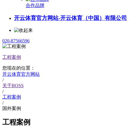
合作品牌
开云体育官方网站-开云体育（中国）有限公司
020-87566596
工程案例
您现在的位置：
开云体育官方网站
/
关于BOSS
/
工程案例
/
国外案例
工程案例