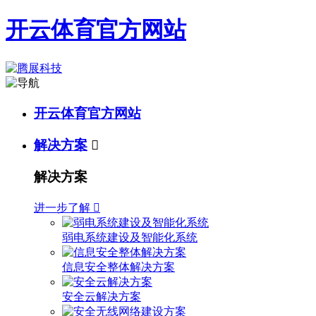
开云体育官方网站
开云体育官方网站
解决方案

解决方案
进一步了解

弱电系统建设及智能化系统
信息安全整体解决方案
安全云解决方案