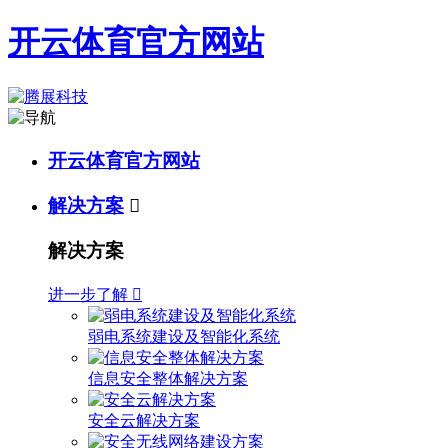
开云体育官方网站
开云体育官方网站
解决方案

解决方案
进一步了解

弱电系统建设及智能化系统
信息安全整体解决方案
安全云解决方案