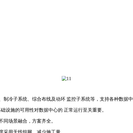
、制冷子系统、综合布线及动环 监控子系统等，支持各种数据
，基础设施的可用性对数据中心的 正常运行至关重要。
不同场景融合，方案齐全。
度采用无线组网，减少施工量。