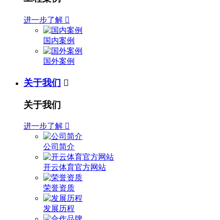
进一步了解

国内案例
国外案例
关于我们

关于我们
进一步了解

公司简介
开云体育官方网站
荣誉资质
发展历程